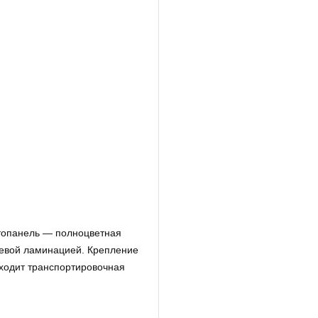
топанель — полноцветная
нцевой ламинацией. Крепление
входит транспортировочная