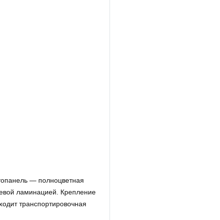
топанель — полноцветная
нцевой ламинацией. Крепление
входит транспортировочная