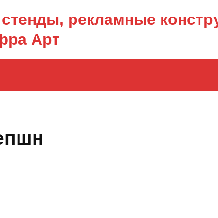
стенды, рекламные констру
фра Арт
епшн